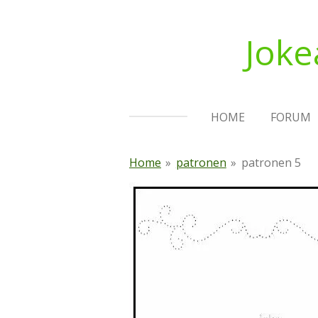
Ga
direct
Joke
naar
de
hoofdinhoud
HOME
FORUM
Home
»
patronen
»
patronen 5