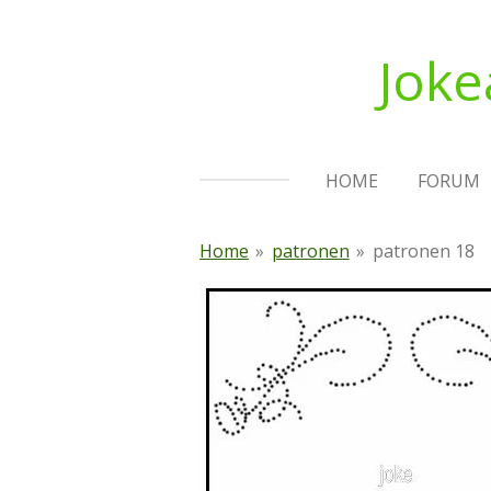
Ga
direct
Joke
naar
de
hoofdinhoud
HOME
FORUM
Home
»
patronen
»
patronen 18