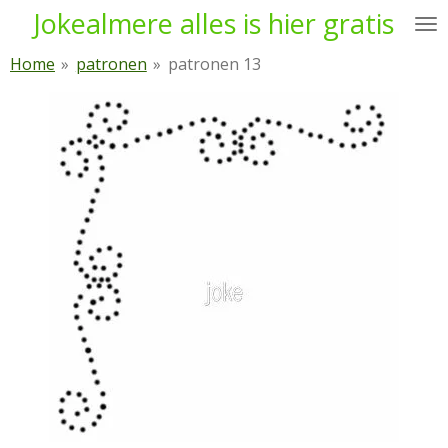
Jokealmere alles is hier gratis
Ga
direct
Home
»
patronen
»
patronen 13
naar
de
hoofdinhoud